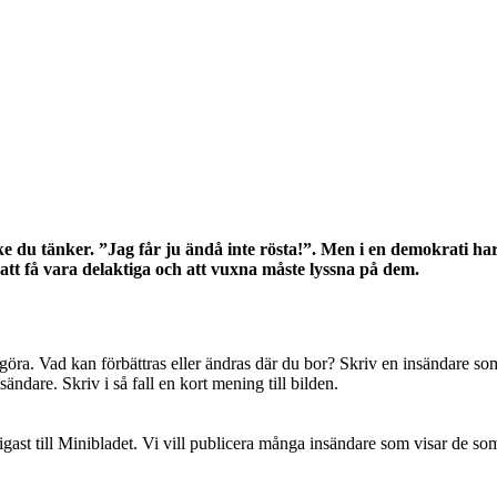
e du tänker. ”Jag får ju ändå inte rösta!”. Men i en demokrati har
 att få vara delaktiga och att vuxna måste lyssna på dem.
ka göra. Vad kan förbättras eller ändras där du bor? Skriv en insändare so
sändare. Skriv i så fall en kort mening till bilden.
igast till Minibladet. Vi vill publicera många insändare som visar de som r