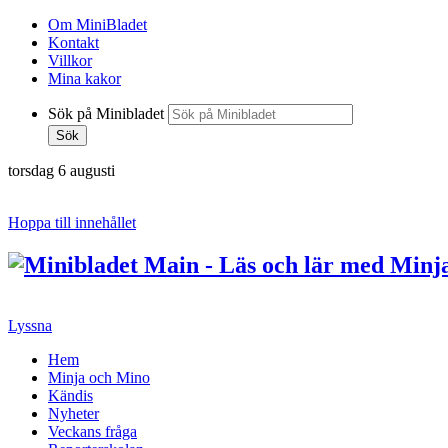
Om MiniBladet
Kontakt
Villkor
Mina kakor
Sök på Minibladet
Sök
torsdag 6 augusti
Hoppa till innehållet
Lyssna
Hem
Minja och Mino
Kändis
Nyheter
Veckans fråga