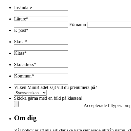
Insändare
Lärare
*
Förnamn
E-post
*
Skola
*
Klass
*
Skoladress
*
Kommun
*
Vilken MiniBladet-sajt vill du prenumera på?
Skicka gärna med en bild på klassen!
Accepterade filtyper: bmp, 
Om dig
Vår policy är att alla artiklar ska vara signerade utifrån namn,