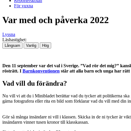
Reporterskolan
För vuxna
Var med och påverka 2022
Lyssna
Läshastighet:
Långsam
Vanlig
Hög
Den 11 september var det val i Sverige. ”Vad rör det mig?” kansk
rösträtt. I
Barnkonventionen
står att alla barn och unga har rätt
Vad vill du förändra?
Nu vill vi att du i Minibladet berättar vad du tycker att politikerna s
gärna fotografera eller rita en bild som förklarar vad du vill med din in
Gör så många insändare ni vill i klassen. Skicka in de ni tycker är vikt
insändaren vinner tusen kronor till klasskassan.