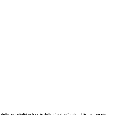
detta, var vänlig och skriv detta i ”text av”-rutan. Läs mer om vår