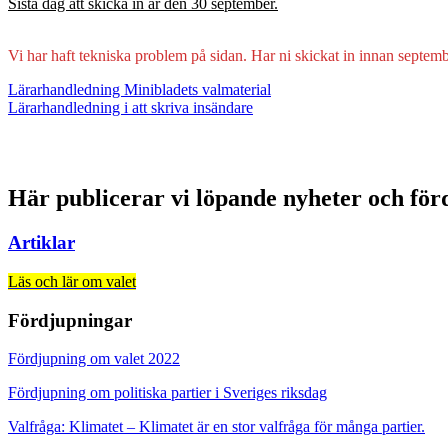
Sista dag att skicka in är den 30 september.
Vi har haft tekniska problem på sidan. Har ni skickat in innan septemb
Lärarhandledning Minibladets valmaterial
Lärarhandledning i att skriva insändare
Här publicerar vi löpande nyheter och för
Artiklar
Läs och lär om valet
Fördjupningar
Fördjupning om valet 2022
Fördjupning om politiska partier i Sveriges riksdag
Valfråga: Klimatet – Klimatet är en stor valfråga för många partier.