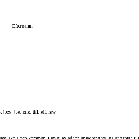
Efternamn
jpeg, jpg, png, tiff, gif, raw.
 klass, skola och kommun. Om ni av någon anledning vill ha undantag till 