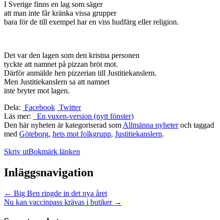
I Sverige finns en lag som säger
att man inte får kränka vissa grupper
bara för de till exempel har en viss hudfärg eller religion.
Det var den lagen som den kristna personen
tyckte att namnet på pizzan bröt mot.
Därför anmälde hen pizzerian till Justitiekanslern.
Men Justitiekanslern sa att namnet
inte bryter mot lagen.
Dela:
Facebook
Twitter
Läs mer:
En vuxen-version (nytt fönster)
Den här nyheten är kategoriserad som
Allmänna nyheter
och taggad
med
Göteborg
,
hets mot folkgrupp
,
Justitiekanslern
.
Skriv ut
Bokmärk länken
Inläggsnavigation
←
Big Ben ringde in det nya året
Nu kan vaccinpass krävas i butiker
→