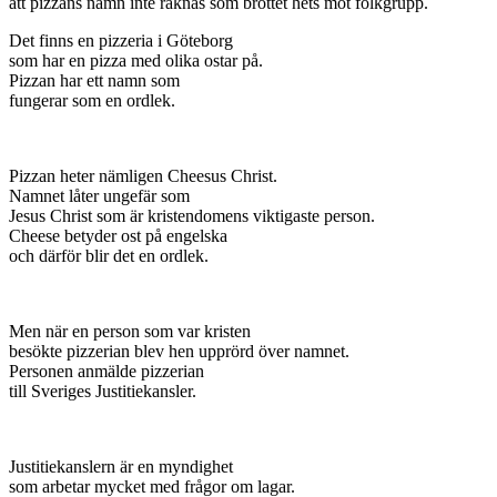
att pizzans namn inte räknas som brottet hets mot folkgrupp.
Det finns en pizzeria i Göteborg
som har en pizza med olika ostar på.
Pizzan har ett namn som
fungerar som en ordlek.
Pizzan heter nämligen Cheesus Christ.
Namnet låter ungefär som
Jesus Christ som är kristendomens viktigaste person.
Cheese betyder ost på engelska
och därför blir det en ordlek.
Men när en person som var kristen
besökte pizzerian blev hen upprörd över namnet.
Personen anmälde pizzerian
till Sveriges Justitiekansler.
Justitiekanslern är en myndighet
som arbetar mycket med frågor om lagar.