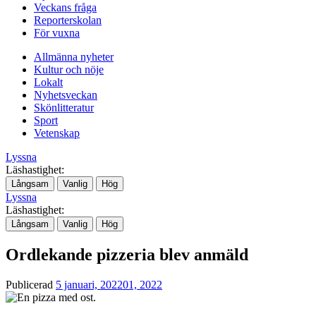
Veckans fråga
Reporterskolan
För vuxna
Allmänna nyheter
Kultur och nöje
Lokalt
Nyhetsveckan
Skönlitteratur
Sport
Vetenskap
Lyssna
Läshastighet:
Långsam
Vanlig
Hög
Lyssna
Läshastighet:
Långsam
Vanlig
Hög
Ordlekande pizzeria blev anmäld
Publicerad
5 januari, 2022
01, 2022