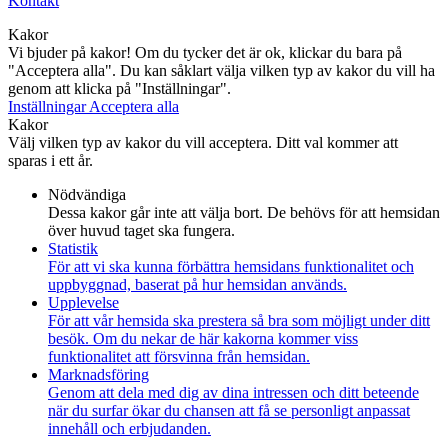
Kontakt
Kakor
Vi bjuder på kakor! Om du tycker det är ok, klickar du bara på
"Acceptera alla". Du kan såklart välja vilken typ av kakor du vill ha
genom att klicka på "Inställningar".
Inställningar
Acceptera alla
Kakor
Välj vilken typ av kakor du vill acceptera. Ditt val kommer att
sparas i ett år.
Nödvändiga
Dessa kakor går inte att välja bort. De behövs för att hemsidan
över huvud taget ska fungera.
Statistik
För att vi ska kunna förbättra hemsidans funktionalitet och
uppbyggnad, baserat på hur hemsidan används.
Upplevelse
För att vår hemsida ska prestera så bra som möjligt under ditt
besök. Om du nekar de här kakorna kommer viss
funktionalitet att försvinna från hemsidan.
Marknadsföring
Genom att dela med dig av dina intressen och ditt beteende
när du surfar ökar du chansen att få se personligt anpassat
innehåll och erbjudanden.