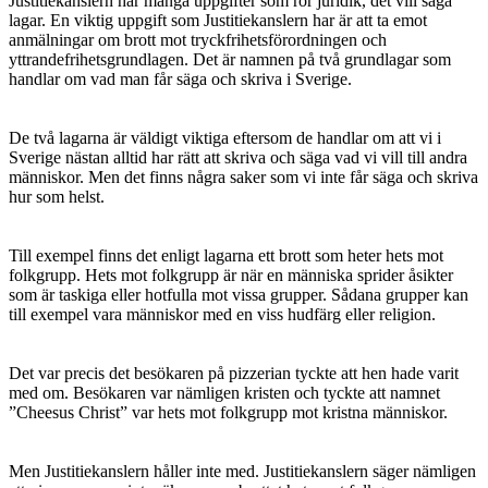
Justitiekanslern har många uppgifter som rör juridik, det vill säga
lagar. En viktig uppgift som Justitiekanslern har är att ta emot
anmälningar om brott mot tryckfrihetsförordningen och
yttrandefrihetsgrundlagen. Det är namnen på två grundlagar som
handlar om vad man får säga och skriva i Sverige.
De två lagarna är väldigt viktiga eftersom de handlar om att vi i
Sverige nästan alltid har rätt att skriva och säga vad vi vill till andra
människor. Men det finns några saker som vi inte får säga och skriva
hur som helst.
Till exempel finns det enligt lagarna ett brott som heter hets mot
folkgrupp. Hets mot folkgrupp är när en människa sprider åsikter
som är taskiga eller hotfulla mot vissa grupper. Sådana grupper kan
till exempel vara människor med en viss hudfärg eller religion.
Det var precis det besökaren på pizzerian tyckte att hen hade varit
med om. Besökaren var nämligen kristen och tyckte att namnet
”Cheesus Christ” var hets mot folkgrupp mot kristna människor.
Men Justitiekanslern håller inte med. Justitiekanslern säger nämligen