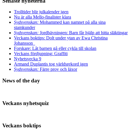
Senaste nyheterna
Trolltider blir julkalender igen
Nu är alla Mello-finalister klara
Sydsvenskan:
Mohammed kan namnet på alla sina
stamkunder
Sydsvenskan:
Jordbävningen: Barn får hjälp att hitta släktingar
Veckans boktips: Dolt under ytan av Ewa Christina
Johansson
Forskare: Låt barnen gå eller cykla till skolan
Veckans fördjupning: Graffiti
Nyhetsvecka 9
Armand Duplantis tog världsrekord igen
Sydsvenskan:
Färre prov och läxor
News of the day
Veckans nyhetsquiz
Veckans boktips