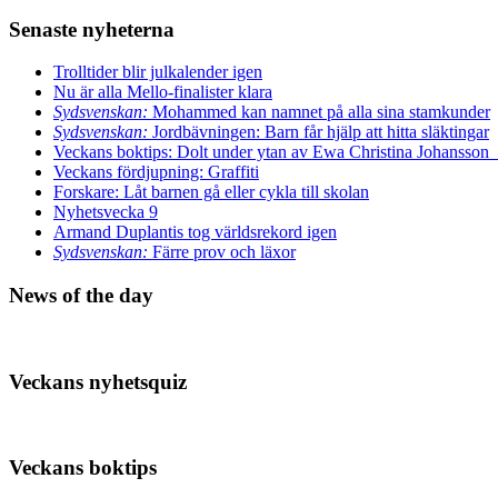
Senaste nyheterna
Trolltider blir julkalender igen
Nu är alla Mello-finalister klara
Sydsvenskan:
Mohammed kan namnet på alla sina stamkunder
Sydsvenskan:
Jordbävningen: Barn får hjälp att hitta släktingar
Veckans boktips: Dolt under ytan av Ewa Christina Johansson
Veckans fördjupning: Graffiti
Forskare: Låt barnen gå eller cykla till skolan
Nyhetsvecka 9
Armand Duplantis tog världsrekord igen
Sydsvenskan:
Färre prov och läxor
News of the day
Veckans nyhetsquiz
Veckans boktips