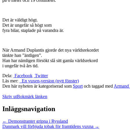
på 6 meter och 19 centimeter.
Det är väldigt högt.
Det är ungefär så högt som
fyra bilar, staplade på varandra är.
När Armand Duplantis gjorde det nya världsrekordet
tänkte han ”äntligen”.
Han har nämligen försökt slå sitt gamla världsrekord
i ungefär två års tid.
Dela:
Facebook
Twitter
Läs mer:
En vuxen-version (nytt fönster)
Den här nyheten är kategoriserad som
Sport
och taggad med
Armand 
Skriv ut
Bokmärk länken
Inläggsnavigation
←
Demonstranter gripna i Ryssland
Danmark vill förbjuda tobak för framtidens vuxna
→