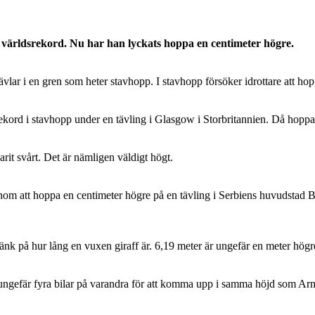
 världsrekord. Nu har han lyckats hoppa en centimeter högre.
vlar i en gren som heter stavhopp. I stavhopp försöker idrottare att ho
rekord i stavhopp under en tävling i Glasgow i Storbritannien. Då hopp
arit svårt. Det är nämligen väldigt högt.
enom att hoppa en centimeter högre på en tävling i Serbiens huvudstad B
nk på hur lång en vuxen giraff är. 6,19 meter är ungefär en meter högre 
pla ungefär fyra bilar på varandra för att komma upp i samma höjd som A