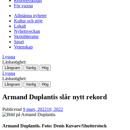
Reporterskolan
För vuxna
Allmänna nyheter
Kultur och nöje
Lokalt
Nyhetsveckan
Skönlitteratur
Sport
Vetenskap
Lyssna
Läshastighet:
Långsam
Vanlig
Hög
Lyssna
Läshastighet:
Långsam
Vanlig
Hög
Armand Duplantis slår nytt rekord
Publicerad
9 mars, 2022
10, 2022
Armand Duplantis. Foto: Denis Kuvaev/Shutterstock