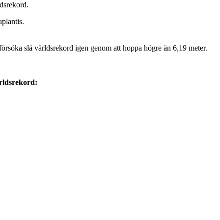
ldsrekord.
plantis.
örsöka slå världsrekord igen genom att hoppa högre än 6,19 meter.
ärldsrekord: