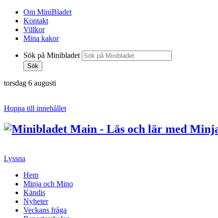
Om MiniBladet
Kontakt
Villkor
Mina kakor
Sök på Minibladet
Sök
torsdag 6 augusti
Hoppa till innehållet
Lyssna
Hem
Minja och Mino
Kändis
Nyheter
Veckans fråga