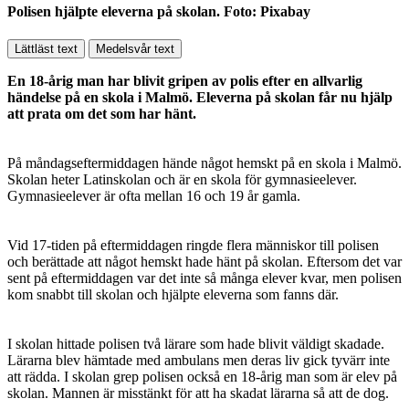
Polisen hjälpte eleverna på skolan. Foto: Pixabay
Lättläst text
Medelsvår text
En 18-årig man har blivit gripen av polis efter en allvarlig
händelse på en skola i Malmö. Eleverna på skolan får nu hjälp
att prata om det som har hänt.
På måndagseftermiddagen hände något hemskt på en skola i Malmö.
Skolan heter Latinskolan och är en skola för gymnasieelever.
Gymnasieelever är ofta mellan 16 och 19 år gamla.
Vid 17-tiden på eftermiddagen ringde flera människor till polisen
och berättade att något hemskt hade hänt på skolan. Eftersom det var
sent på eftermiddagen var det inte så många elever kvar, men polisen
kom snabbt till skolan och hjälpte eleverna som fanns där.
I skolan hittade polisen två lärare som hade blivit väldigt skadade.
Lärarna blev hämtade med ambulans men deras liv gick tyvärr inte
att rädda. I skolan grep polisen också en 18-årig man som är elev på
skolan. Mannen är misstänkt för att ha skadat lärarna så att de dog.