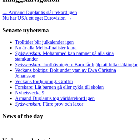
←
Armand Duplantis slår rekord igen
Nu har USA ett eget Eurovision
→
Senaste nyheterna
Trolltider blir julkalender igen
Nu är alla Mello-finalister klara
Sydsvenskan:
Mohammed kan namnet på alla sina
stamkunder
Sydsvenskan:
Jordbävningen: Barn får hjälp att hitta släktingar
Veckans boktips: Dolt under ytan av Ewa Christina
Johansson
Veckans fördjupning: Graffiti
Forskare: Låt barnen gå eller cykla till skolan
Nyhetsvecka 9
Armand Duplantis tog världsrekord igen
Sydsvenskan:
Färre prov och läxor
News of the day