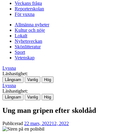
Veckans fråga
Reporterskolan
För vuxna
Allmänna nyheter
Kultur och nöje
Lokalt
Nyhetsveckan
Skönlitteratur
Sport
Vetenskap
Lyssna
Läshastighet:
Långsam
Vanlig
Hög
Lyssna
Läshastighet:
Långsam
Vanlig
Hög
Ung man gripen efter skoldåd
Publicerad
22 mars, 2022
12, 2022