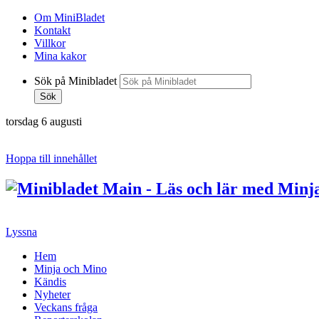
Om MiniBladet
Kontakt
Villkor
Mina kakor
Sök på Minibladet
Sök
torsdag 6 augusti
Hoppa till innehållet
Lyssna
Hem
Minja och Mino
Kändis
Nyheter
Veckans fråga