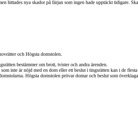
ilmen hittades nya skador på färjan som ingen hade upptäckt tidigare. Sk
, hovrätter och Högsta domstolen.
ngsrätten bestämmer om brott, tvister och andra ärenden.
m inte är nöjd med en dom eller ett beslut i tingsrätten kan i de flesta 
 domstolarna. Högsta domstolen prövar domar och beslut som överklagat