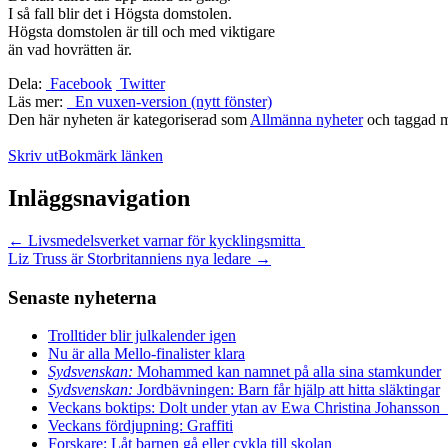
I så fall blir det i Högsta domstolen.
Högsta domstolen är till och med viktigare
än vad hovrätten är.
Dela:
Facebook
Twitter
Läs mer:
En vuxen-version (nytt fönster)
Den här nyheten är kategoriserad som
Allmänna nyheter
och taggad 
Skriv ut
Bokmärk länken
Inläggsnavigation
←
Livsmedelsverket varnar för kycklingsmitta
Liz Truss är Storbritanniens nya ledare
→
Senaste nyheterna
Trolltider blir julkalender igen
Nu är alla Mello-finalister klara
Sydsvenskan:
Mohammed kan namnet på alla sina stamkunder
Sydsvenskan:
Jordbävningen: Barn får hjälp att hitta släktingar
Veckans boktips: Dolt under ytan av Ewa Christina Johansson
Veckans fördjupning: Graffiti
Forskare: Låt barnen gå eller cykla till skolan