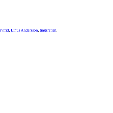
avfrid
,
Linus Andersson
,
tingsrätten
.