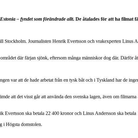
Estonia – fyndet som förändrade allt
. De åtalades för att ha filmat 
n till Stockholm. Journalisten Henrik Evertsson och vrakexperten Linus
på området där färjan sjönk, eftersom många människor dog där. Därför 
gen var att de hade arbetat från en tysk båt och i Tyskland har de ingen
ämde att det visst går att använda den svenska lagen, även om filmarna a
rik Evertsson ska betala 22 400 kronor och Linus Andersson ska betala
ng i Högsta domstolen.