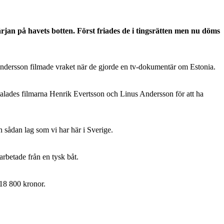
färjan på havets botten. Först friades de i tingsrätten men nu döms
 Andersson filmade vraket när de gjorde en tv-dokumentär om Estonia.
åtalades filmarna Henrik Evertsson och Linus Andersson för att ha
 sådan lag som vi har här i Sverige.
rbetade från en tysk båt.
 18 800 kronor.