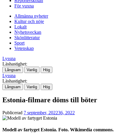
Reporterskolan
För vuxna
Allmänna nyheter
Kultur och nöje
Lokalt
Nyhetsveckan
Skönlitteratur
Sport
Vetenskap
Lyssna
Läshastighet:
Långsam
Vanlig
Hög
Lyssna
Läshastighet:
Långsam
Vanlig
Hög
Estonia-filmare döms till böter
Publicerad
7 september, 2022
36, 2022
Modell av fartyget Estonia. Foto. Wikimedia commons.