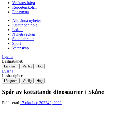
Veckans fråga
Reporterskolan
För vuxna
Allmänna nyheter
Kultur och nöje
Lokalt
Nyhetsveckan
Skönlitteratur
Sport
Vetenskap
Lyssna
Läshastighet:
Långsam
Vanlig
Hög
Lyssna
Läshastighet:
Långsam
Vanlig
Hög
Spår av köttätande dinosaurier i Skåne
Publicerad
17 oktober, 2022
42, 2022