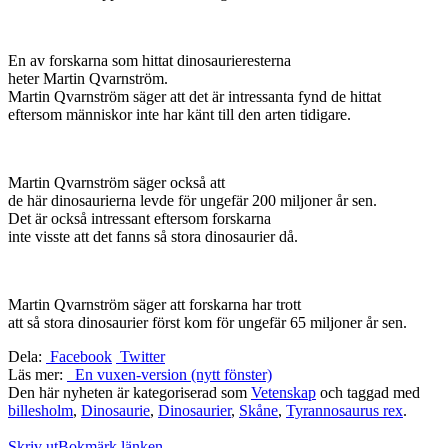
En av forskarna som hittat dinosaurieresterna
heter Martin Qvarnström.
Martin Qvarnström säger att det är intressanta fynd de hittat
eftersom människor inte har känt till den arten tidigare.
Martin Qvarnström säger också att
de här dinosaurierna levde för ungefär 200 miljoner år sen.
Det är också intressant eftersom forskarna
inte visste att det fanns så stora dinosaurier då.
Martin Qvarnström säger att forskarna har trott
att så stora dinosaurier först kom för ungefär 65 miljoner år sen.
Dela:
Facebook
Twitter
Läs mer:
En vuxen-version (nytt fönster)
Den här nyheten är kategoriserad som
Vetenskap
och taggad med
billesholm
,
Dinosaurie
,
Dinosaurier
,
Skåne
,
Tyrannosaurus rex
.
Skriv ut
Bokmärk länken