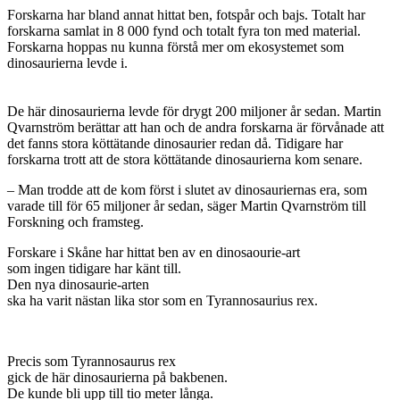
Forskarna har bland annat hittat ben, fotspår och bajs. Totalt har
forskarna samlat in 8 000 fynd och totalt fyra ton med material.
Forskarna hoppas nu kunna förstå mer om ekosystemet som
dinosaurierna levde i.
De här dinosaurierna levde för drygt 200 miljoner år sedan. Martin
Qvarnström berättar att han och de andra forskarna är förvånade att
det fanns stora köttätande dinosaurier redan då. Tidigare har
forskarna trott att de stora köttätande dinosaurierna kom senare.
– Man trodde att de kom först i slutet av dinosauriernas era, som
varade till för 65 miljoner år sedan, säger Martin Qvarnström till
Forskning och framsteg.
Forskare i Skåne har hittat ben av en dinosaourie-art
som ingen tidigare har känt till.
Den nya dinosaurie-arten
ska ha varit nästan lika stor som en Tyrannosaurius rex.
Precis som Tyrannosaurus rex
gick de här dinosaurierna på bakbenen.
De kunde bli upp till tio meter långa.