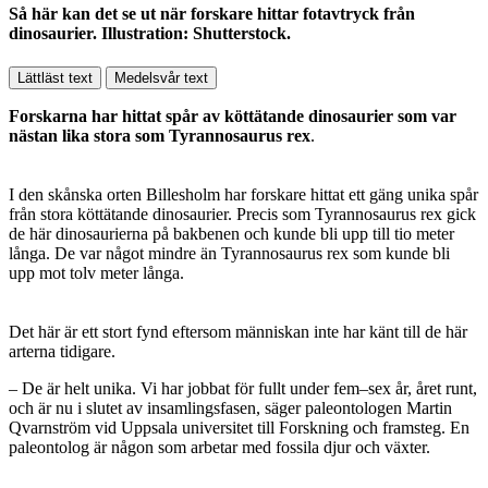
Så här kan det se ut när forskare hittar fotavtryck från
dinosaurier. Illustration: Shutterstock.
Lättläst text
Medelsvår text
Forskarna har hittat spår av köttätande dinosaurier som var
nästan lika stora som Tyrannosaurus rex
.
I den skånska orten Billesholm har forskare hittat ett gäng unika spår
från stora köttätande dinosaurier. Precis som Tyrannosaurus rex gick
de här dinosaurierna på bakbenen och kunde bli upp till tio meter
långa. De var något mindre än Tyrannosaurus rex som kunde bli
upp mot tolv meter långa.
Det här är ett stort fynd eftersom människan inte har känt till de här
arterna tidigare.
– De är helt unika. Vi har jobbat för fullt under fem–sex år, året runt,
och är nu i slutet av insamlingsfasen, säger paleontologen Martin
Qvarnström vid Uppsala universitet till Forskning och framsteg. En
paleontolog är någon som arbetar med fossila djur och växter.