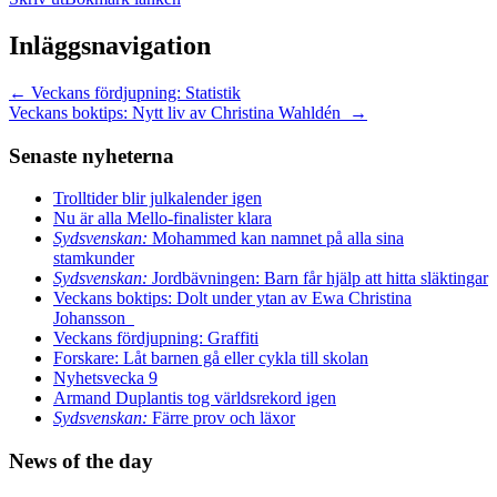
Inläggsnavigation
←
Veckans fördjupning: Statistik
Veckans boktips: Nytt liv av Christina Wahldén
→
Senaste nyheterna
Trolltider blir julkalender igen
Nu är alla Mello-finalister klara
Sydsvenskan:
Mohammed kan namnet på alla sina
stamkunder
Sydsvenskan:
Jordbävningen: Barn får hjälp att hitta släktingar
Veckans boktips: Dolt under ytan av Ewa Christina
Johansson
Veckans fördjupning: Graffiti
Forskare: Låt barnen gå eller cykla till skolan
Nyhetsvecka 9
Armand Duplantis tog världsrekord igen
Sydsvenskan:
Färre prov och läxor
News of the day