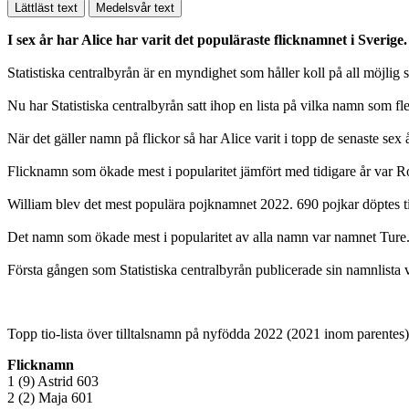
Lättläst text
Medelsvår text
I sex år har Alice har varit det populäraste flicknamnet i Sverig
Statistiska centralbyrån är en myndighet som håller koll på all möjlig sta
Nu har Statistiska centralbyrån satt ihop en lista på vilka namn som f
När det gäller namn på flickor så har Alice varit i topp de senaste sex 
Flicknamn som ökade mest i popularitet jämfört med tidigare år var 
William blev det mest populära pojknamnet 2022. 690 pojkar döptes till
Det namn som ökade mest i popularitet av alla namn var namnet Ture
Första gången som Statistiska centralbyrån publicerade sin namnlista v
Topp tio-lista över tilltalsnamn på nyfödda 2022 (2021 inom parentes)
Flicknamn
1 (9) Astrid 603
2 (2) Maja 601