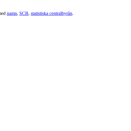
med
namn
,
SCB
,
statistiska centralbyrån
.