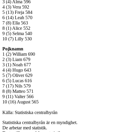
3 (4) Alma 596
4 (3) Vera 592
5 (13) Freja 584
6 (14) Leah 570
7 (8) Ella 563
8 (1) Alice 552
9 (5) Selma 540
10 (7) Lilly 530
Pojknamn
1 (2) William 690
2 (3) Liam 679
3 (1) Noah 677
4 (4) Hugo 643
5 (7) Oliver 629
6 (5) Lucas 616
7 (17) Nils 579
8 (8) Matteo 571
9 (11) Valter 566
10 (16) August 565
Källa: Statistiska centralbyrån
Statistiska centralbyrån är en myndighet.
De arbetar med statistik.