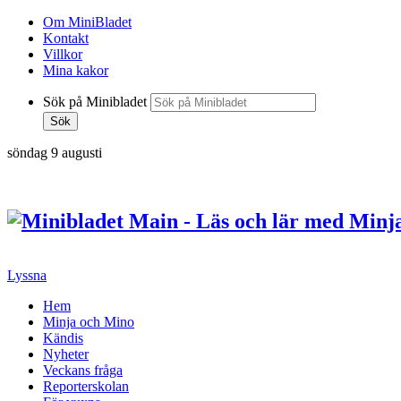
Om MiniBladet
Kontakt
Villkor
Mina kakor
Sök på Minibladet
Sök
söndag 9 augusti
Hoppa
till
innehållet
Lyssna
Hem
Minja och Mino
Kändis
Nyheter
Veckans fråga
Reporterskolan