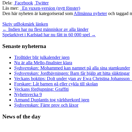
Dela:
Facebook
Twitter
Läs mer:
En vuxen-version (nytt fönster)
Den här nyheten är kategoriserad som
Allmänna nyheter
och taggad 
Skriv ut
Bokmärk länken
Inläggsnavigation
←
Indien har nu flest människor av alla länder
Spelarkivet i Karlstad har nu fått in 60 000 spel
→
Senaste nyheterna
Trolltider blir julkalender igen
Nu är alla Mello-finalister klara
Sydsvenskan:
Mohammed kan namnet på alla sina stamkunder
Sydsvenskan:
Jordbävningen: Barn får hjälp att hitta släktingar
Veckans boktips: Dolt under ytan av Ewa Christina Johansson
Forskare: Låt barnen gå eller cykla till skolan
Veckans fördjupning: Graffiti
Nyhetsvecka 9
Armand Duplantis tog världsrekord igen
Sydsvenskan:
Färre prov och läxor
News of the day