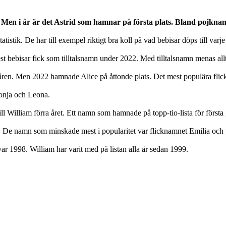
e. Men i år är det Astrid som hamnar på första plats. Bland pojknam
tistik. De har till exempel riktigt bra koll på vad bebisar döps till varje
lest bebisar fick som tilltalsnamn under 2022. Med tilltalsnamn menas al
åren. Men 2022 hamnade Alice på åttonde plats. Det mest populära flicknam
Ronja och Leona.
 William förra året. Ett namn som hamnade på topp-tio-lista för första 
. De namn som minskade mest i popularitet var flicknamnet Emilia och
ar 1998. William har varit med på listan alla år sedan 1999.