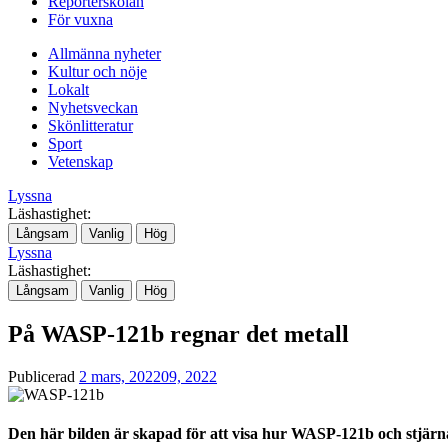
Reporterskolan
För vuxna
Allmänna nyheter
Kultur och nöje
Lokalt
Nyhetsveckan
Skönlitteratur
Sport
Vetenskap
Lyssna
Läshastighet:
Långsam
Vanlig
Hög
Lyssna
Läshastighet:
Långsam
Vanlig
Hög
På WASP-121b regnar det metall
Publicerad
2 mars, 2022
09, 2022
Den här bilden är skapad för att visa hur WASP-121b och stjärn