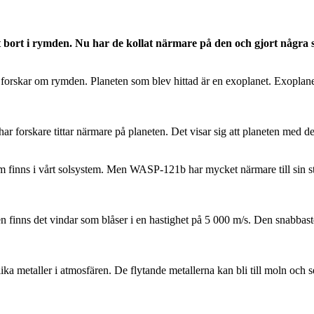
t bort i rymden. Nu har de kollat närmare på den och gjort några
orskar om rymden. Planeten som blev hittad är en exoplanet. Exoplanete
rskare tittar närmare på planeten. Det visar sig att planeten med det 
 finns i vårt solsystem. Men WASP-121b har mycket närmare till sin st
n finns det vindar som blåser i en hastighet på 5 000 m/s. Den snabbast
ka metaller i atmosfären. De flytande metallerna kan bli till moln och 