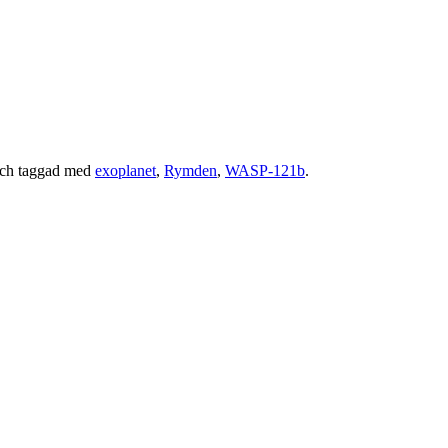
ch taggad med
exoplanet
,
Rymden
,
WASP-121b
.