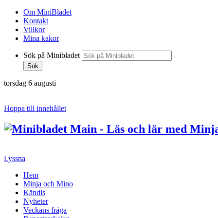
Om MiniBladet
Kontakt
Villkor
Mina kakor
Sök på Minibladet
Sök
torsdag 6 augusti
Hoppa till innehållet
Lyssna
Hem
Minja och Mino
Kändis
Nyheter
Veckans fråga