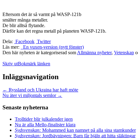
Eftersom det är så varmt på WASP-121b
smälter många metaller.
De blir alltså flytande.
Därför kan det regna metall på planeten WASP-121b.
Dela:
Facebook
Twitter
Läs mer:
En vuxen-version (nytt fönster)
Den här nyheten är kategoriserad som
Allmänna nyheter
,
Vetenskap
o
Skriv ut
Bokmärk länken
Inläggsnavigation
←
Ryssland och Ukraina har haft möte
Nu äter vi miljontals semlor
→
Senaste nyheterna
Trolltider blir julkalender igen
Nu är alla Mello-finalister klara
Sydsvenskan:
Mohammed kan namnet på alla sina stamkunder
Sydsvenskan:
Jordbävningen: Barn får hjälp att hitta släktingar