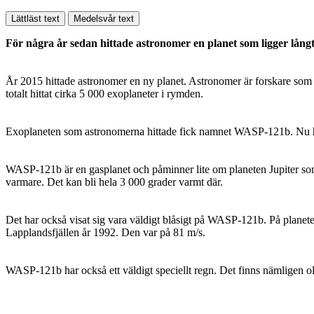
Lättläst text
Medelsvår text
För några år sedan hittade astronomer en planet som ligger lång
År 2015 hittade astronomer en ny planet. Astronomer är forskare som f
totalt hittat cirka 5 000 exoplaneter i rymden.
Exoplaneten som astronomerna hittade fick namnet WASP-121b. Nu har fo
WASP-121b är en gasplanet och påminner lite om planeten Jupiter som
varmare. Det kan bli hela 3 000 grader varmt där.
Det har också visat sig vara väldigt blåsigt på WASP-121b. På planete
Lapplandsfjällen år 1992. Den var på 81 m/s.
WASP-121b har också ett väldigt speciellt regn. Det finns nämligen oli