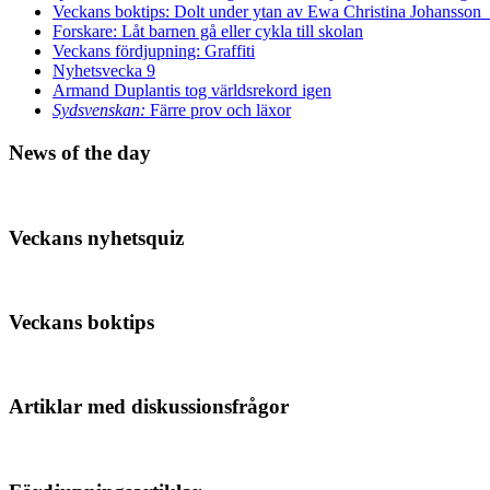
Veckans boktips: Dolt under ytan av Ewa Christina Johansson
Forskare: Låt barnen gå eller cykla till skolan
Veckans fördjupning: Graffiti
Nyhetsvecka 9
Armand Duplantis tog världsrekord igen
Sydsvenskan:
Färre prov och läxor
News of the day
Veckans nyhetsquiz
Veckans boktips
Artiklar med diskussionsfrågor